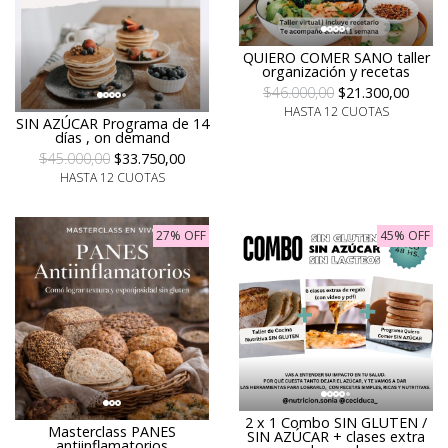
QUIERO COMER SANO taller
organización y recetas
$46.000,00
$21.300,00
HASTA 12 CUOTAS
SIN AZÚCAR Programa de 14
días , on demand
$45.000,00
$33.750,00
HASTA 12 CUOTAS
27% OFF
45% OFF
2 x 1 Combo SIN GLUTEN /
Masterclass PANES
SIN AZÚCAR + clases extra
antiinflamatorios