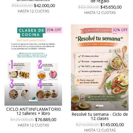
de regalo
$58.000,00
$42.000,00
$83.000,00
$45.650,00
HASTA 12 CUOTAS
HASTA 12 CUOTAS
35% OFF
32% OFF
CICLO ANTIINFLAMATORI0
12 talleres + libro
Resolvé tu semana - Ciclo de
12 clases
$120.000,00
$76.889,00
$216.000,00
$145.000,00
HASTA 12 CUOTAS
HASTA 12 CUOTAS